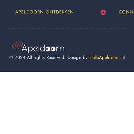
APELDOORN ONTDEKKEN
CONN
© 2024 All rights Reserved. Design by
HalloApeldoorn.nl