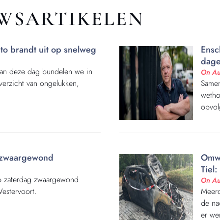
UWSARTIKELEN
uto brandt uit op snelweg
Ensc
dage
 van deze dag bundelen we in
On Au
overzicht van ongelukken,
Samen
wetho
opvol
t zwaargewond
Omwo
Tiel
 op zaterdag zwaargewond
On Au
estervoort.
Meerd
de na
er we