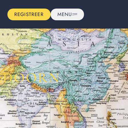
REGISTREER
MENU
ELDOORN
dres. We zijn hier om u al het
 politiek en bedrijfsleven tot