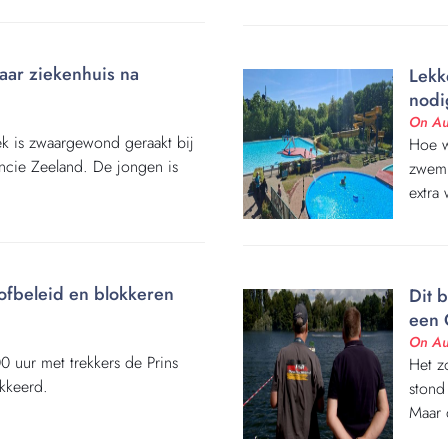
naar ziekenhuis na
Lekk
nodi
On Au
ek is zwaargewond geraakt bij
Hoe w
ncie Zeeland. De jongen is
zwemb
extra 
tofbeleid en blokkeren
Dit 
een 
On Au
 uur met trekkers de Prins
Het z
kkeerd.
stond
Maar 