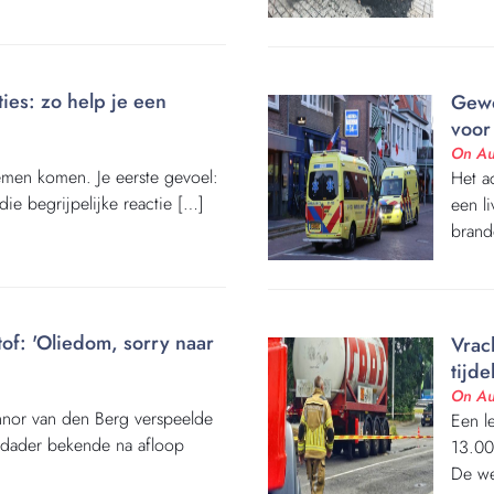
es: zo help je een
Gewo
voor
On Au
lemen komen. Je eerste gevoel:
Het a
die begrijpelijke reactie […]
een l
brand
of: 'Oliedom, sorry naar
Vrac
tijde
On Au
nor van den Berg verspeelde
Een l
 dader bekende na afloop
13.00
De we