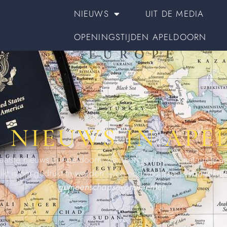
NIEUWS
UIT DE MEDIA
OPENINGSTIJDEN APELDOORN
 NIEUWS IN AP
aatste nieuws in Apeldoorn, dan ben je hier aan het juiste a
ikt is om gedrukt te worden – en nog veel meer.
Van lokale
gemeenschapsevenementen.