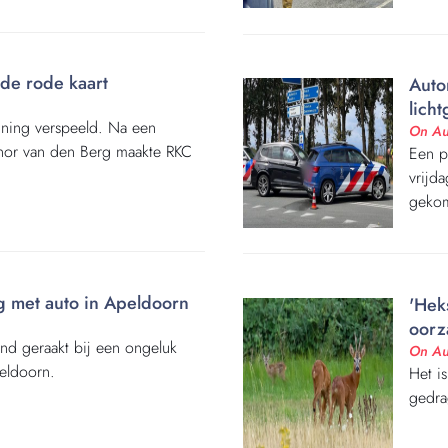
de rode kaart
Auto
lich
inning verspeeld. Na een
On Au
nor van den Berg maakte RKC
Een p
vrijd
geko
g met auto in Apeldoorn
'Hek
oorz
nd geraakt bij een ongeluk
On Au
peldoorn.
Het i
gedra