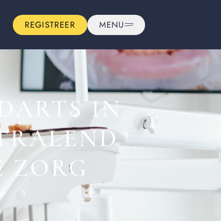
REGISTREER
MENU
DARTS IN
TRALEND
E ZORG
!