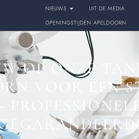
NIEUWS
UIT DE MEDIA
OPENINGSTIJDEN APELDOORN
W OP ONZE TAN
ORN VOOR EEN S
 - PROFESSIONEL
GEGARANDEERD