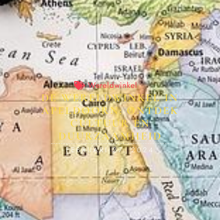
Wereldwinkel
DE WERELDWINKEL IN
APELDOORN: ONTDEK
CULTUUR EN
DUURZAAMHEID
FEBRUARI 27, 2024