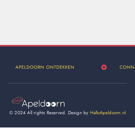
APELDOORN ONTDEKKEN
CONN
© 2024 All rights Reserved. Design by
HalloApeldoorn.nl