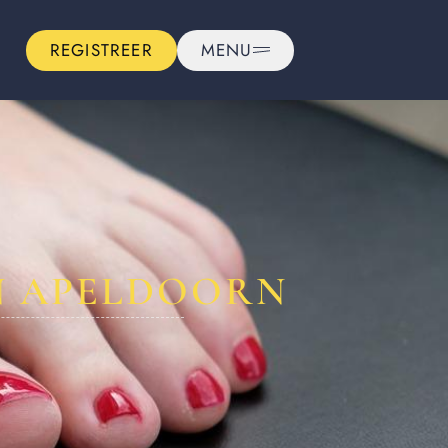
REGISTREER
MENU
IN APELDOORN