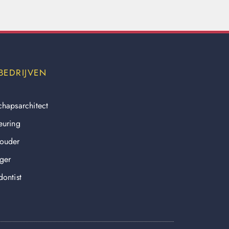
BEDRIJVEN
chapsarchitect
euring
ouder
ger
ontist