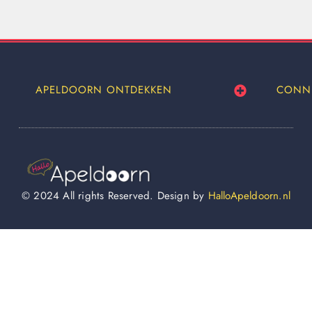
APELDOORN ONTDEKKEN
CONN
© 2024 All rights Reserved. Design by
HalloApeldoorn.nl