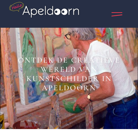
ONTDEK DE CREATIEVE
WERELD VAN
KUNSTSCHILDER IN
APELDOORN