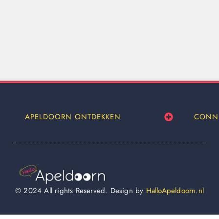
APELDOORN ONTDEKKEN
CONN
© 2024 All rights Reserved. Design by
HalloApeldoorn.nl