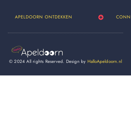
APELDOORN ONTDEKKEN
CONN
© 2024 All rights Reserved. Design by
HalloApeldoorn.nl