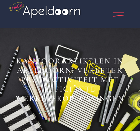
KANTOORARTIKELEN IN
APELDOORN: VERBETER
PRODUCTIVITEIT MET
EFFICIËNTE
WERKPLEKOPLOSSINGEN