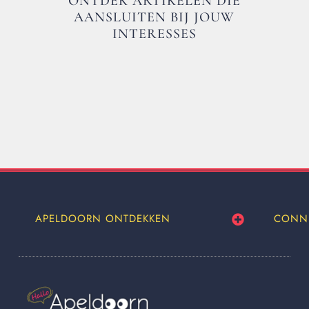
ONTDEK ARTIKELEN DIE
AANSLUITEN BIJ JOUW
INTERESSES
APELDOORN ONTDEKKEN
CONN