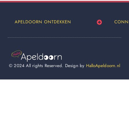
APELDOORN ONTDEKKEN
CONN
© 2024 All rights Reserved. Design by
HalloApeldoorn.nl