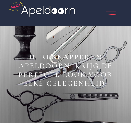
HERENKAPPER IN
APELDOORN: KRIJG DE
PERFECTE LOOK VOOR
ELKE GELEGENHEID!