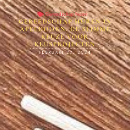
Gereedschap huren
GEREEDSCHAP HUREN IN
APELDOORN: DE SLIMME
KEUZE VOOR
KLUSPROJECTEN
FEBRUARI 27, 2024