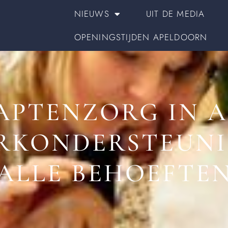
NIEUWS
UIT DE MEDIA
OPENINGSTIJDEN APELDOORN
APTENZORG IN A
RKONDERSTEUNI
ALLE BEHOEFTE