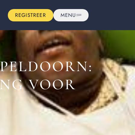
REGISTREER
MENU
PELDOORN:
NG VOOR
N