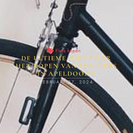
Fiets kopen
DE ULTIEME GIDS VOOR
HET KOPEN VAN EEN FIETS
IN APELDOORN
FEBRUARI 27, 2024