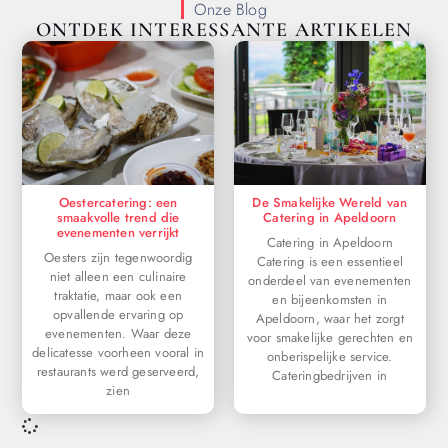
Onze Blog
ONTDEK INTERESSANTE ARTIKELEN
Oestercatering: een
De Smakelijke Wereld van
smaakvolle trend die
Catering in Apeldoorn
evenementen verrijkt
Catering in Apeldoorn
Oesters zijn tegenwoordig
Catering is een essentieel
niet alleen een culinaire
onderdeel van evenementen
traktatie, maar ook een
en bijeenkomsten in
opvallende ervaring op
Apeldoorn, waar het zorgt
evenementen. Waar deze
voor smakelijke gerechten en
delicatesse voorheen vooral in
onberispelijke service.
restaurants werd geserveerd,
Cateringbedrijven in
zien