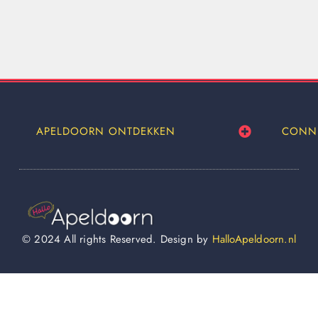
APELDOORN ONTDEKKEN
CONN
© 2024 All rights Reserved. Design by
HalloApeldoorn.nl