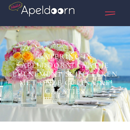
CATERING IN
APELDOORN: LAAT JE
EVENEMENT SCHITTEREN
MET ONZE CULINAIRE
CREATIES