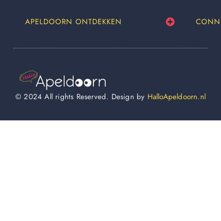
APELDOORN ONTDEKKEN
CONN
© 2024 All rights Reserved. Design by
HalloApeldoorn.nl