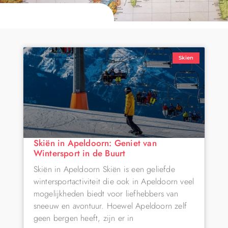
Skien
Skiën in Apeldoorn: Geniet van
Wintersport in de Buurt
Skiën in Apeldoorn Skiën is een geliefde
wintersportactiviteit die ook in Apeldoorn veel
mogelijkheden biedt voor liefhebbers van
sneeuw en avontuur. Hoewel Apeldoorn zelf
geen bergen heeft, zijn er in