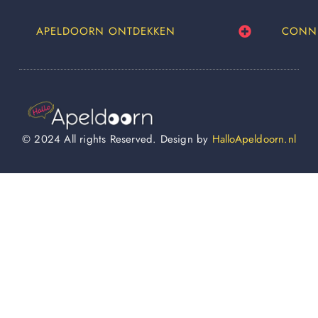
APELDOORN ONTDEKKEN
CONN
© 2024 All rights Reserved. Design by
HalloApeldoorn.nl