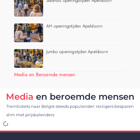
Stadhuis openingstijden Apeldoorn
AH openingstijden Apeldoorn
Jumbo openingstijden Apeldoorn
Media en Beroemde mensen
Media
en beroemde mensen
Treintickets naar België steeds populairder: reizigers besparen
slim met prijskalenders