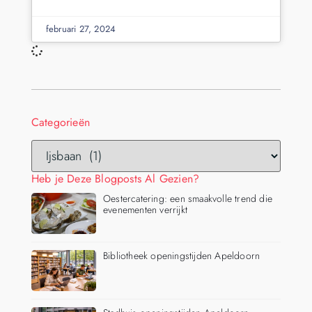
februari 27, 2024
Categorieën
Heb je Deze Blogposts Al Gezien?
Oestercatering: een smaakvolle trend die
evenementen verrijkt
Bibliotheek openingstijden Apeldoorn