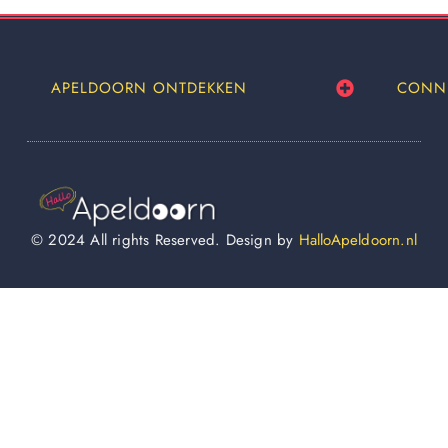
APELDOORN ONTDEKKEN
CONN
© 2024 All rights Reserved. Design by
HalloApeldoorn.nl