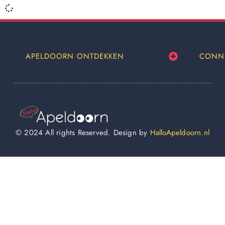
APELDOORN ONTDEKKEN
CONN
© 2024 All rights Reserved. Design by
HalloApeldoorn.nl