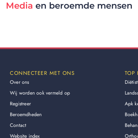
Media
en beroemde mensen
CONNECTEER MET ONS
TOP 
Over ons
Diëtist
Wij worden ook vermeld op
Lands
Registreer
Apk k
Beroemdheden​
Boekh
Contact
Behan
Website index
Orthod