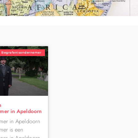
Begrafenisondernemer
n
mer in Apeldoorn
mer in Apeldoorn
mer is een
ener in Apeldoorn,