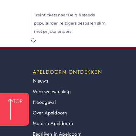
Treintickets naar België steeds
populairder: reizigers besparen slim
met prijskalenders
APELDOORN ONTDEKKEN
Nieuws
Weersverwachting
TOP
Noodgeval
Over Apeldoorn
Mooi in Apeldoorn
Bedrijven in Apeldoorn