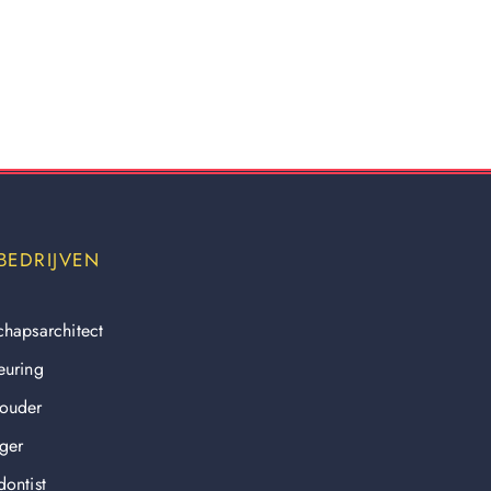
BEDRIJVEN
chapsarchitect
euring
ouder
ger
ontist