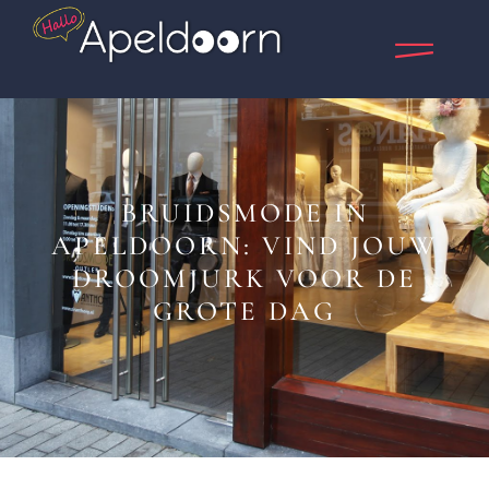
BRUIDSMODE IN
APELDOORN: VIND JOUW
DROOMJURK VOOR DE
GROTE DAG