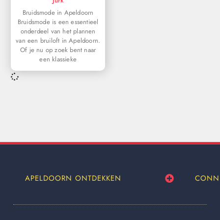
Jurk
Bruidsmode in Apeldoorn
Bruidsmode is een essentieel
onderdeel van het plannen
van een bruiloft in Apeldoorn.
Of je nu op zoek bent naar
een klassieke
APELDOORN ONTDEKKEN
CONN