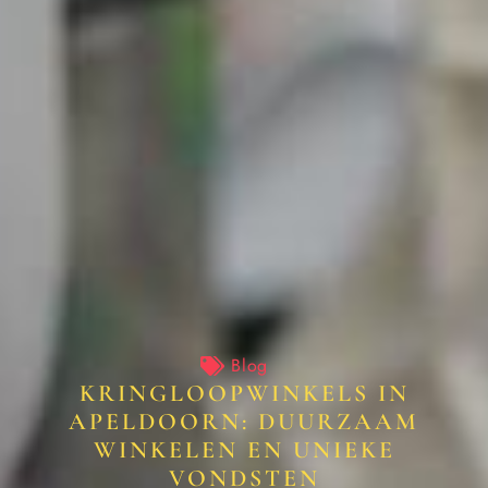
Blog
KRINGLOOPWINKELS IN
APELDOORN: DUURZAAM
WINKELEN EN UNIEKE
VONDSTEN