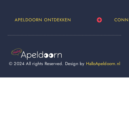
APELDOORN ONTDEKKEN
CONN
© 2024 All rights Reserved. Design by
HalloApeldoorn.nl