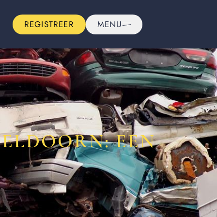
REGISTREER
MENU
PELDOORN: EEN